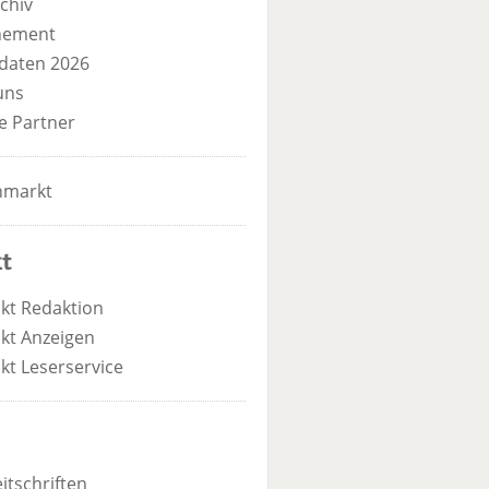
chiv
nement
daten 2026
uns
e Partner
nmarkt
t
kt Redaktion
kt Anzeigen
kt Leserservice
itschriften