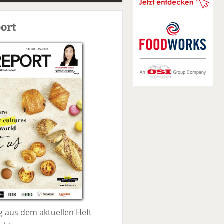
S
u
ort
c
h
e
 aus dem aktuellen Heft