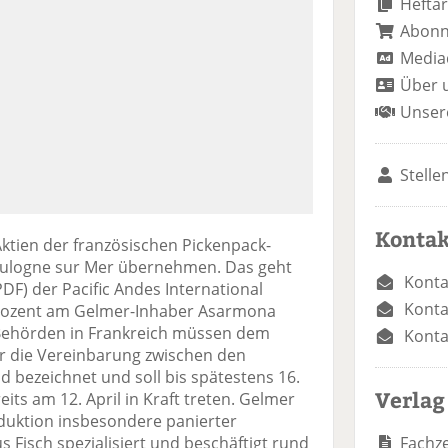
Heftar
Abon
Media
Über 
Unser
Stelle
Kontak
ktien der französischen Pickenpack-
Boulogne sur Mer übernehmen. Das geht
Konta
 PDF) der Pacific Andes International
Konta
 Prozent am Gelmer-Inhaber Asarmona
n Behörden in Frankreich müssen dem
Konta
r die Vereinbarung zwischen den
 bezeichnet und soll bis spätestens 16.
Verlag
eits am 12. April in Kraft treten. Gelmer
oduktion insbesondere panierter
Fachze
Fisch spezialisiert und beschäftigt rund