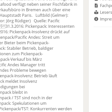
afood verfügt neben seiner Fischfabrik in
Fachp
kaufsbüro in Bremen auch über eine
Lesers
Hauptstadt Paris. Luftbild (Gelmer):
Impre
r: Jörg Rüdiger) Quelle: Pacific
.3.2016: Pickenpack: Interessenten
: Pickenpack-Insolvenz drückt auf
npack/Pacific Andes: Streit um
 Bieter beim Pickenpack-
: Stabiler Betrieb, baldiger
ionen zum Pickenpack-
pack-Verkauf bis März
fic Andes Manager tritt
Andes Probleme bewegen
pack-Insolvenz: Betrieb läuft
k meldet Insolvenz
digungen bei
pack bleibt in
ack / TST sind noch in der
pack: Spekulationen um
ickenpack/TST: Konkurrenten werden