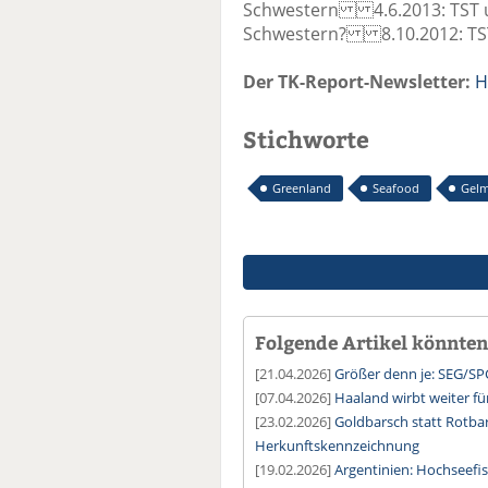
Schwestern 4.6.2013: TST u
Schwestern? 8.10.2012: TST e
Der TK-Report-Newsletter:
H
Stichworte
Greenland
Seafood
Gelm
Folgende Artikel könnten 
[21.04.2026]
Größer denn je: SEG/SP
[07.04.2026]
Haaland wirbt weiter f
[23.02.2026]
Goldbarsch statt Rotbars
Herkunftskennzeichnung
[19.02.2026]
Argentinien: Hochseefis