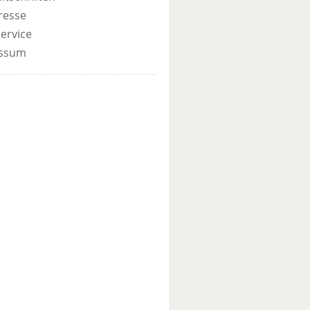
resse
ervice
ssum