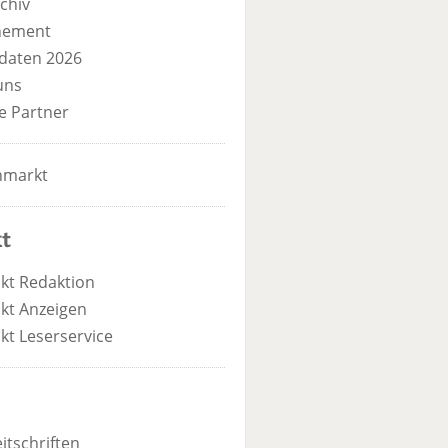
chiv
nement
daten 2026
uns
e Partner
nmarkt
t
kt Redaktion
kt Anzeigen
kt Leserservice
itschriften