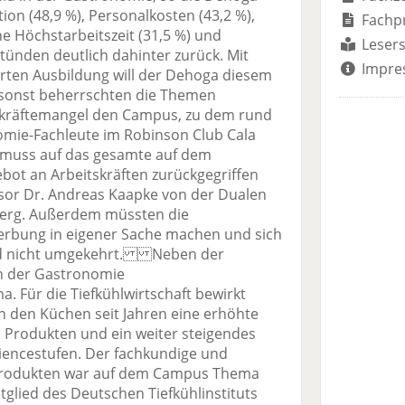
ion (48,9 %), Personalkosten (43,2 %),
Fachp
he Höchstarbeitszeit (31,5 %) und
Lesers
stünden deutlich dahinter zurück. Mit
Impre
rten Ausbildung will der Dehoga diesem
nst beherrschten die Themen
kräftemangel den Campus, zu dem rund
omie-Fachleute im Robinson Club Cala
muss auf das gesamte auf dem
bot an Arbeitskräften zurückgegriffen
ssor Dr. Andreas Kaapke von der Dualen
erg. Außerdem müssten die
rbung in eigener Sache machen und sich
nd nicht umgekehrt. Neben der
in der Gastronomie
a. Für die Tiefkühlwirtschaft bewirkt
n den Küchen seit Jahren eine erhöhte
 Produkten und ein weiter steigendes
iencestufen. Der fachkundige und
hlprodukten war auf dem Campus Thema
glied des Deutschen Tiefkühlinstituts