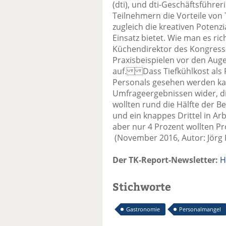
(dti), und dti-Geschäftsführer
Teilnehmern die Vorteile von 
zugleich die kreativen Potenzi
Einsatz bietet. Wie man es ric
Küchendirektor des Kongress-
Praxisbeispielen vor den Au
auf. Dass Tiefkühlkost als 
Personals gesehen werden kann
Umfrageergebnissen wider, die
wollten rund die Hälfte der B
und ein knappes Drittel in Ar
aber nur 4 Prozent wollten Pr
(November 2016, Autor: Jörg 
Der TK-Report-Newsletter:
H
Stichworte
Gastronomie
Personalmangel