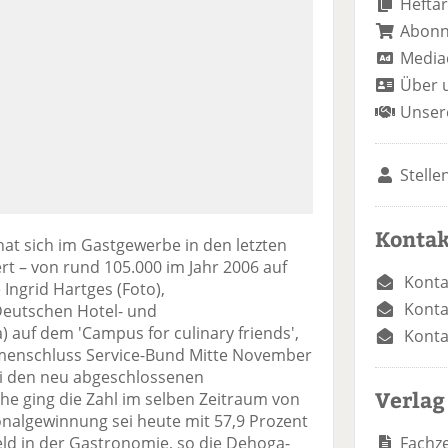
Heftar
Abon
Media
Über 
Unser
Stelle
Kontak
at sich im Gastgewerbe in den letzten
t – von rund 105.000 im Jahr 2006 auf
Konta
 Ingrid Hartges (Foto),
Konta
Deutschen Hotel- und
 auf dem 'Campus for culinary friends',
Konta
enschluss Service-Bund Mitte November
Bei den neu abgeschlossenen
Verlag
he ging die Zahl im selben Zeitraum von
onalgewinnung sei heute mit 57,9 Prozent
Fachze
ld in der Gastronomie, so die Dehoga-