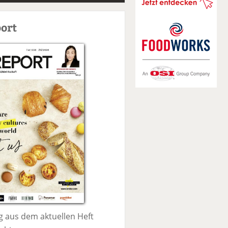
S
u
ort
c
h
e
 aus dem aktuellen Heft