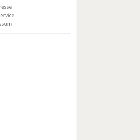
resse
ervice
ssum