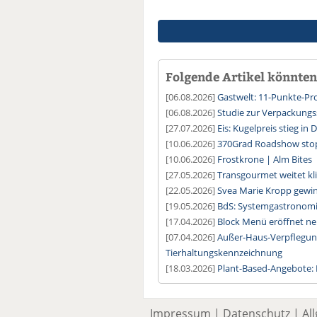
Folgende Artikel könnten 
[06.08.2026]
Gastwelt: 11-Punkte-
[06.08.2026]
Studie zur Verpackung
[27.07.2026]
Eis: Kugelpreis stieg in
[10.06.2026]
370Grad Roadshow sto
[10.06.2026]
Frostkrone | Alm Bites
[27.05.2026]
Transgourmet weitet kl
[22.05.2026]
Svea Marie Kropp gewin
[19.05.2026]
BdS: Systemgastronomie
[17.04.2026]
Block Menü eröffnet n
[07.04.2026]
Außer-Haus-Verpflegun
Tierhaltungskennzeichnung
[18.03.2026]
Plant-Based-Angebote:
Impressum
|
Datenschutz
|
Al