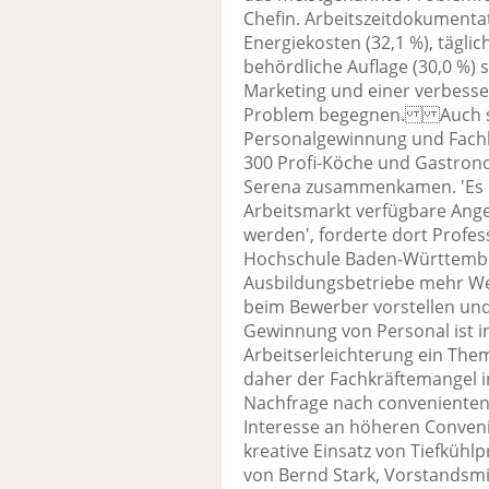
Chefin. Arbeitszeitdokumentat
Energiekosten (32,1 %), täglic
behördliche Auflage (30,0 %) 
Marketing und einer verbesse
Problem begegnen. Auch so
Personalgewinnung und Fach
300 Profi-Köche und Gastron
Serena zusammenkamen. 'Es 
Arbeitsmarkt verfügbare Ange
werden', forderte dort Profe
Hochschule Baden-Württemb
Ausbildungsbetriebe mehr We
beim Bewerber vorstellen u
Gewinnung von Personal ist 
Arbeitserleichterung ein Them
daher der Fachkräftemangel i
Nachfrage nach convenienten
Interesse an höheren Conven
kreative Einsatz von Tiefkü
von Bernd Stark, Vorstandsmit