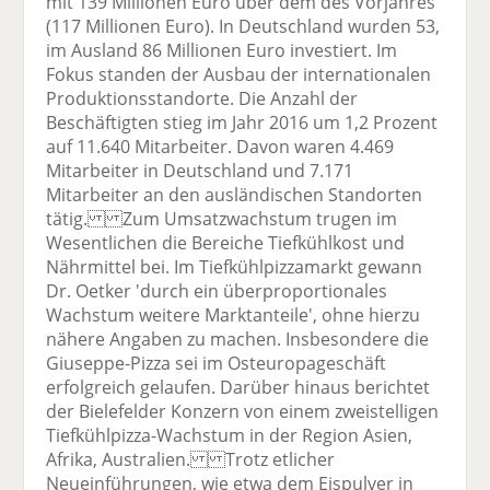
mit 139 Millionen Euro über dem des Vorjahres
(117 Millionen Euro). In Deutschland wurden 53,
im Ausland 86 Millionen Euro investiert. Im
Fokus standen der Ausbau der internationalen
Produktionsstandorte. Die Anzahl der
Beschäftigten stieg im Jahr 2016 um 1,2 Prozent
auf 11.640 Mitarbeiter. Davon waren 4.469
Mitarbeiter in Deutschland und 7.171
Mitarbeiter an den ausländischen Standorten
tätig. Zum Umsatzwachstum trugen im
Wesentlichen die Bereiche Tiefkühlkost und
Nährmittel bei. Im Tiefkühlpizzamarkt gewann
Dr. Oetker 'durch ein überproportionales
Wachstum weitere Marktanteile', ohne hierzu
nähere Angaben zu machen. Insbesondere die
Giuseppe-Pizza sei im Osteuropageschäft
erfolgreich gelaufen. Darüber hinaus berichtet
der Bielefelder Konzern von einem zweistelligen
Tiefkühlpizza-Wachstum in der Region Asien,
Afrika, Australien. Trotz etlicher
Neueinführungen, wie etwa dem Eispulver in