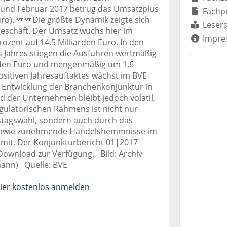
 und Februar 2017 betrug das Umsatzplus
Fachp
 Euro). Die größte Dynamik zeigte sich
Lesers
eschäft. Der Umsatz wuchs hier im
Impre
ozent auf 14,5 Milliarden Euro. In den
 Jahres stiegen die Ausfuhren wertmäßig
arden Euro und mengenmäßig um 1,6
itiven Jahresauftaktes wächst im BVE
le Entwicklung der Branchenkonjunktur in
 der Unternehmen bleibt jedoch volatil,
egulatorischen Rahmens ist nicht nur
tagswahl, sondern auch durch das
 sowie zunehmende Handelshemmnisse im
VE mit. Der Konjunkturbericht 01|2017
 Download zur Verfügung. Bild: Archiv
mann) Quelle: BVE
ier kostenlos anmelden