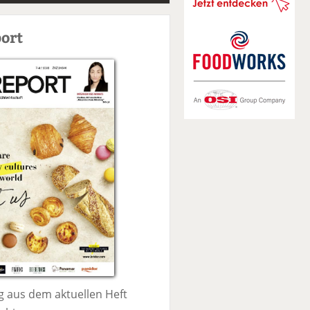
S
u
ort
c
h
e
 aus dem aktuellen Heft