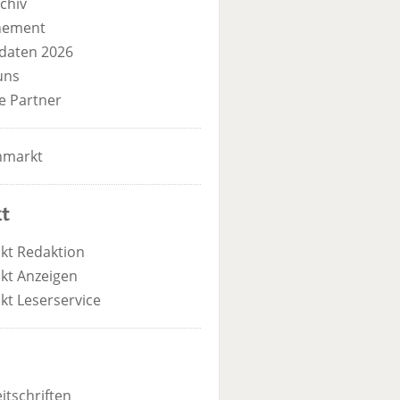
chiv
nement
daten 2026
uns
e Partner
nmarkt
t
kt Redaktion
kt Anzeigen
kt Leserservice
itschriften