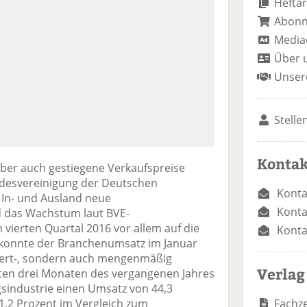
Heftar
Abon
Media
Über 
Unser
Stelle
Kontak
aber auch gestiegene Verkaufspreise
desvereinigung der Deutschen
Konta
 In- und Ausland neue
Konta
das Wachstum laut BVE-
vierten Quartal 2016 vor allem auf die
Konta
 konnte der Branchenumsatz im Januar
wert-, sondern auch mengenmäßig
Verlag
tzten drei Monaten des vergangenen Jahres
gsindustrie einen Umsatz von 44,3
Fachze
 1,2 Prozent im Vergleich zum