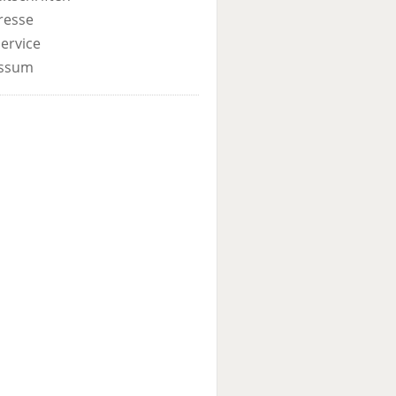
resse
ervice
ssum