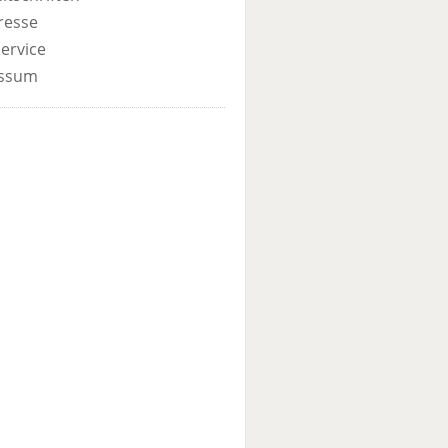
resse
ervice
ssum