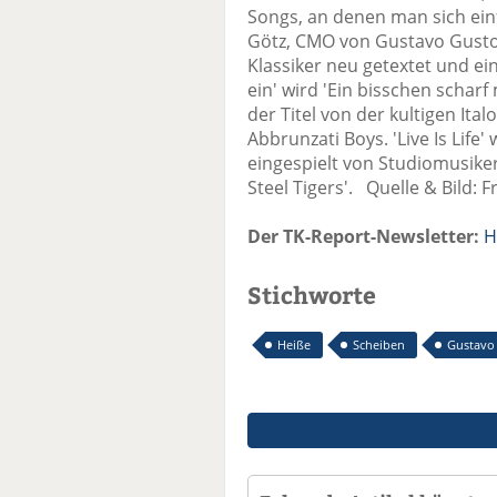
Songs, an denen man sich einf
Götz, CMO von Gustavo Gusto.
Klassiker neu getextet und ei
ein' wird 'Ein bisschen schar
der Titel von der kultigen Ita
Abbrunzati Boys. 'Live Is Life' w
eingespielt von Studiomusik
Steel Tigers'. Quelle & Bild: 
Der TK-Report-Newsletter:
H
Stichworte
Heiße
Scheiben
Gustavo