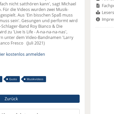
ach nicht satthören kann', sagt Michael
Fachp
 Für die Videos wurden zwei Musik-
Lesers
ngespielt. Aus 'Ein bisschen Spaß muss
Impre
f muss sein'. Gesungen und performt wird
lo-Schlager-Band Roy Bianco & Die
ird zu 'Live Is Life - A-na-na-na-nas',
ern unter dem Video-Bandnamen 'Larry
Franco Fresco (Juli 2021)
ier kostenlos anmelden
Gusto
Musikvideos
Zurück