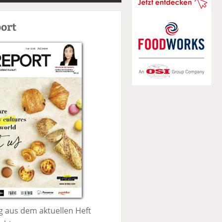
S
u
ort
c
h
e
 aus dem aktuellen Heft