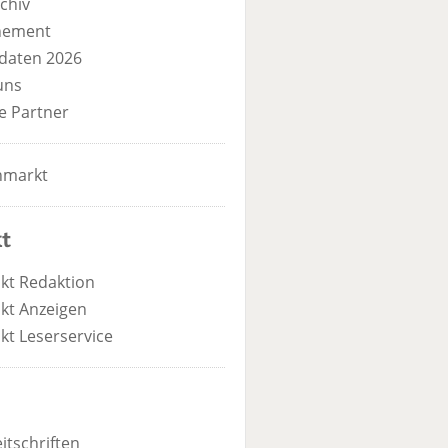
chiv
nement
daten 2026
uns
e Partner
nmarkt
t
kt Redaktion
kt Anzeigen
kt Leserservice
itschriften