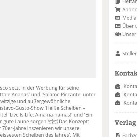
Heftar
Abon
Media
Über 
Unser
Stelle
Kontak
Konta
esco setzt in der Werbung für seine
Konta
tto e Ananas' und 'Salame Piccante' unter
 witzige und außergewöhnliche
Konta
Gustavo-Gusto-Show 'Heiße Scheiben –
tel 'Live Is Life: A-na-na-na-nas!' und 'Ein
Verlag
 für gute Laune sorgen. 'Das Konzept:
 70er-Jahre inszenieren wir unsere
eissesten Scheiben des Jahres‘. Mit
Fachze