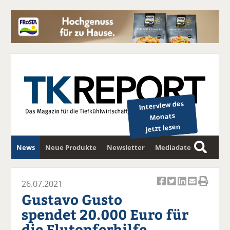
Interview des
Monats
jetzt lesen
News
Neue Produkte
Newsletter
Mediadaten
S
u
c
26.07.2021
Ar
Ar
Ar
Ar
Ar
h
Gustavo Gusto
ti
ti
ti
ti
ti
e
spendet 20.000 Euro für
k
k
k
k
k
die Flutopferhilfe
el
el
el
el
el