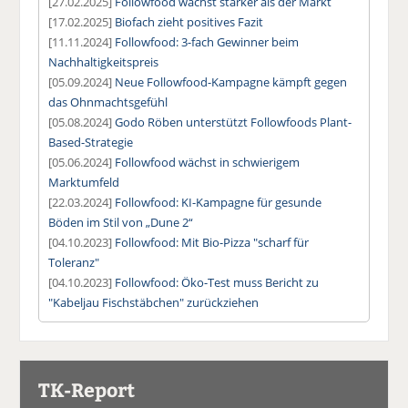
[27.02.2025]
Followfood wächst stärker als der Markt
[17.02.2025]
Biofach zieht positives Fazit
[11.11.2024]
Followfood: 3-fach Gewinner beim
Nachhaltigkeitspreis
[05.09.2024]
Neue Followfood-Kampagne kämpft gegen
das Ohnmachtsgefühl
[05.08.2024]
Godo Röben unterstützt Followfoods Plant-
Based-Strategie
[05.06.2024]
Followfood wächst in schwierigem
Marktumfeld
[22.03.2024]
Followfood: KI-Kampagne für gesunde
Böden im Stil von „Dune 2“
[04.10.2023]
Followfood: Mit Bio-Pizza "scharf für
Toleranz"
[04.10.2023]
Followfood: Öko-Test muss Bericht zu
"Kabeljau Fischstäbchen" zurückziehen
TK-Report