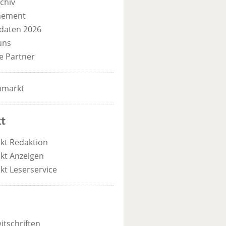
chiv
nement
daten 2026
uns
e Partner
nmarkt
t
kt Redaktion
kt Anzeigen
kt Leserservice
itschriften