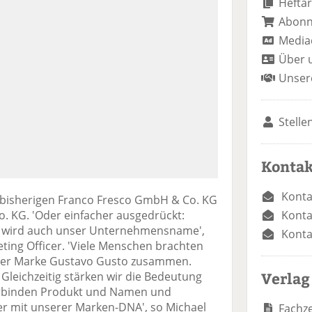
Heftar
Abon
Media
Über 
Unser
Stelle
Kontak
Konta
 bisherigen Franco Fresco GmbH & Co. KG
Konta
 KG. 'Oder einfacher ausgedrückt:
 wird auch unser Unternehmensname',
Konta
eting Officer. 'Viele Menschen brachten
erer Marke Gustavo Gusto zusammen.
Verlag
leichzeitig stärken wir die Bedeutung
erbinden Produkt und Namen und
ker mit unserer Marken-DNA', so Michael
Fachze