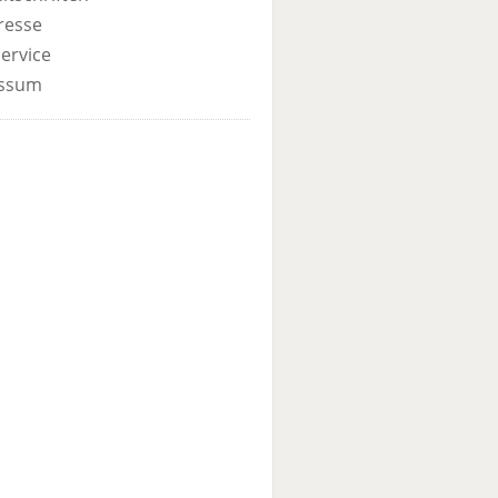
resse
ervice
ssum