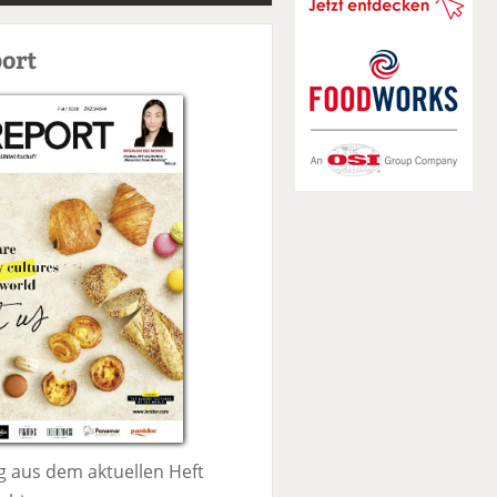
S
u
ort
c
h
e
 aus dem aktuellen Heft