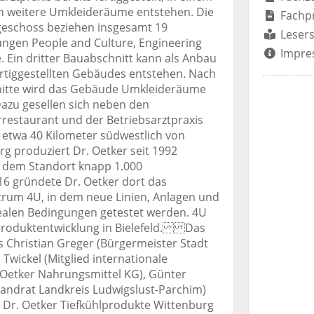
n weitere Umkleideräume entstehen. Die
Fachp
geschoss beziehen insgesamt 19
Lesers
ungen People and Culture, Engineering
Impre
 Ein dritter Bauabschnitt kann als Anbau
ertiggestellten Gebäudes entstehen. Nach
hnitte wird das Gebäude Umkleideräume
Dazu gesellen sich neben den
restaurant und der Betriebsarztpraxis
wa 40 Kilometer südwestlich von
g produziert Dr. Oetker seit 1992
an dem Standort knapp 1.000
16 gründete Dr. Oetker dort das
rum 4U, in dem neue Linien, Anlagen und
ealen Bedingungen getestet werden. 4U
r Produktentwicklung in Bielefeld. Das
ts Christian Greger (Bürgermeister Stadt
 Twickel (Mitglied internationale
 Oetker Nahrungsmittel KG), Günter
Landrat Landkreis Ludwigslust-Parchim)
r Dr. Oetker Tiefkühlprodukte Wittenburg