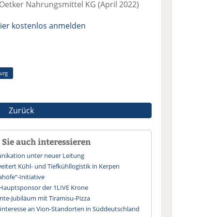
t Oetker Nahrungsmittel KG (April 2022)
ier kostenlos anmelden
urg
Zurück
Sie auch interessieren
ikation unter neuer Leitung
itert Kühl- und Tiefkühllogistik in Kerpen
ahöfe“-Initiative
 Hauptsponsor der 1LIVE Krone
ante-Jubiläum mit Tiramisu-Pizza
finteresse an Vion-Standorten in Süddeutschland