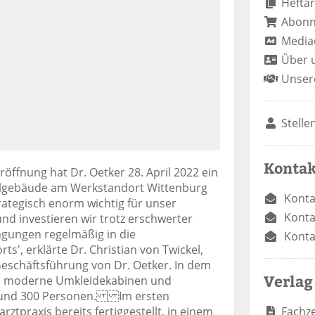
Heftar
Abon
Media
Über 
Unser
Stelle
Kontak
röffnung hat Dr. Oetker 28. April 2022 ein
ialgebäude am Werkstandort Wittenburg
Konta
trategisch enorm wichtig für unser
Konta
nd investieren wir trotz erschwerter
ngungen regelmäßig in die
Konta
s', erklärte Dr. Christian von Twickel,
Geschäftsführung von Dr. Oetker. In dem
Verlag
h moderne Umkleidekabinen und
r rund 300 Personen. Im ersten
Fachze
rztpraxis bereits fertiggestellt, in einem