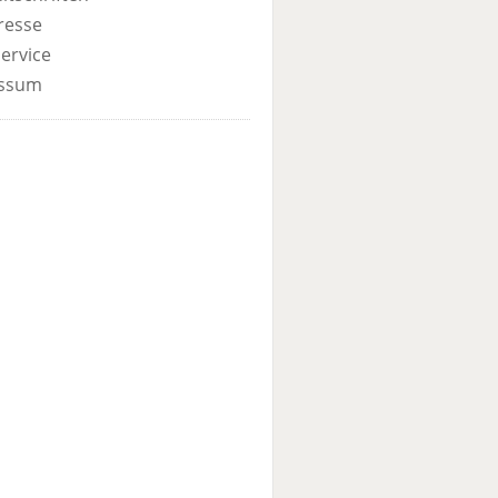
resse
ervice
ssum