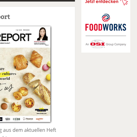
S
u
ort
c
h
e
 aus dem aktuellen Heft