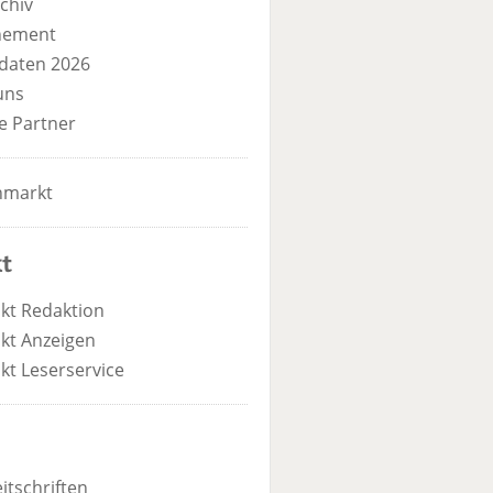
chiv
nement
daten 2026
uns
e Partner
nmarkt
t
kt Redaktion
kt Anzeigen
kt Leserservice
itschriften