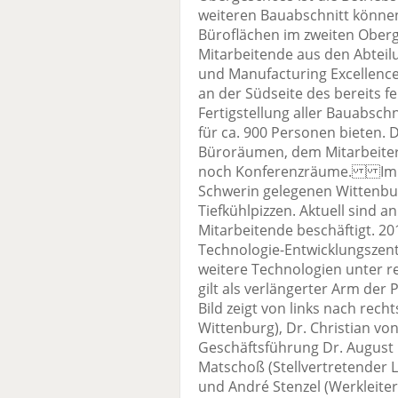
weiteren Bauabschnitt könne
Büroflächen im zweiten Ober
Mitarbeitende aus den Abteil
und Manufacturing Excellence.
an der Südseite des bereits f
Fertigstellung aller Bauabsc
für ca. 900 Personen bieten. 
Büroräumen, dem Mitarbeiter
noch Konferenzräume. Im et
Schwerin gelegenen Wittenbur
Tiefkühlpizzen. Aktuell sind 
Mitarbeitende beschäftigt. 20
Technologie-Entwicklungszent
weitere Technologien unter r
gilt als verlängerter Arm de
Bild zeigt von links nach rech
Wittenburg), Dr. Christian von
Geschäftsführung Dr. August
Matschoß (Stellvertretender 
und André Stenzel (Werkleite