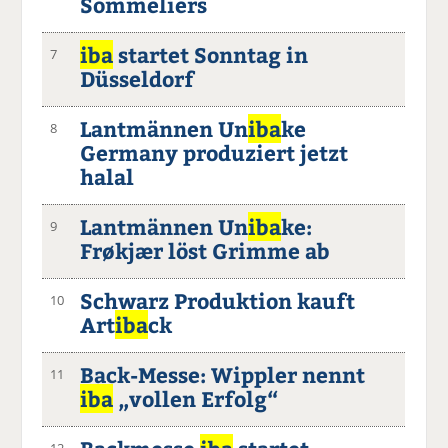
Sommeliers
iba
startet Sonntag in
7
Düsseldorf
Lantmännen Un
iba
ke
8
Germany produziert jetzt
halal
Lantmännen Un
iba
ke:
9
Frøkjær löst Grimme ab
Schwarz Produktion kauft
10
Art
iba
ck
Back-Messe: Wippler nennt
11
iba
„vollen Erfolg“
12