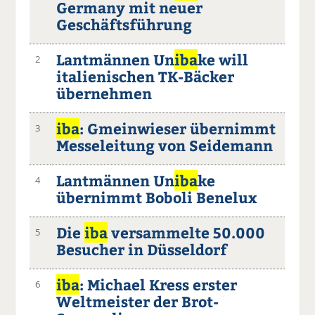
Germany mit neuer
Geschäftsführung
Lantmännen Un
iba
ke will
2
italienischen TK-Bäcker
übernehmen
iba
: Gmeinwieser übernimmt
3
Messeleitung von Seidemann
Lantmännen Un
iba
ke
4
übernimmt Boboli Benelux
Die
iba
versammelte 50.000
5
Besucher in Düsseldorf
iba
: Michael Kress erster
6
Weltmeister der Brot-