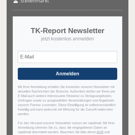
Stellenmarkt
TK-Report Newsletter
jetzt kostenlos anmelden
Anmelden
Mit Ihrer Anmeldung erhalten Sie kostenlos unseren Newsletter mit
aktuellen Nachrichten der Branche. Außerdem dürfen wir Ihnen per
E-Mail auch weitere interessante Hinweise zu Verlagsangeboten,
Umfragen sowie zu ausgewählten Veranstaltungen und Angeboten
unserer Partner zusenden. Diese Einwilligung ist selbstverständlich
freiwillig und kann jederzeit mit Wirkung für die Zukunft widerrufen
werden.
Für den Versand unserer Newsletter nutzen wir rapidmail. Mit Ihrer
Anmeldung stimmen Sie zu, dass die eingegebenen Daten an
rapidmail übermittelt werden. Beachten Sie bitte deren
AGB
und