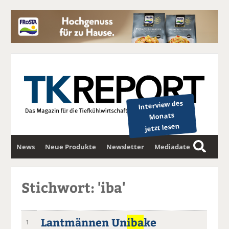
Interview des
Monats
jetzt lesen
News
Neue Produkte
Newsletter
Mediadaten
S
u
c
Stichwort: 'iba'
h
e
Lantmännen Un
iba
ke
1