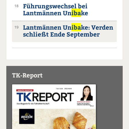
Führungswechsel bei
18
Lantmännen Un
iba
ke
Lantmännen Un
iba
ke: Verden
19
schließt Ende September
TK-Report