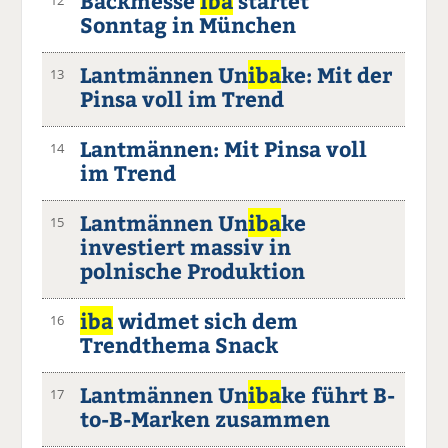
Backmesse
iba
startet
Sonntag in München
Lantmännen Un
iba
ke: Mit der
13
Pinsa voll im Trend
Lantmännen: Mit Pinsa voll
14
im Trend
Lantmännen Un
iba
ke
15
investiert massiv in
polnische Produktion
iba
widmet sich dem
16
Trendthema Snack
Lantmännen Un
iba
ke führt B-
17
to-B-Marken zusammen