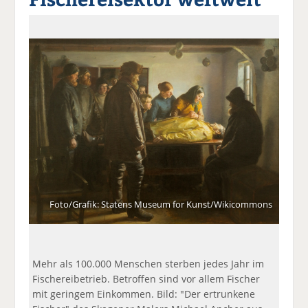
a
t
a
p
D
uf
wi
uf
er
ru
F
tt
Li
E
ck
ac
er
n
m
e
e
n
k
ai
n
b
e
l
o
di
v
o
n
er
k
te
se
te
il
n
il
e
d
e
n
e
n
n
Foto/Grafik: Statens Museum for Kunst/Wikicommons
Mehr als 100.000 Menschen sterben jedes Jahr im
Fischereibetrieb. Betroffen sind vor allem Fischer
mit geringem Einkommen. Bild: "Der ertrunkene