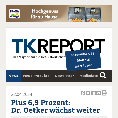
Interview des
Monats
jetzt lesen
News
Neue Produkte
Newsletter
Mediadaten
S
u
c
22.04.2024
Ar
Ar
Ar
Ar
Ar
h
Plus 6,9 Prozent:
ti
ti
ti
ti
ti
e
Dr. Oetker wächst weiter
k
k
k
k
k
el
el
el
el
el