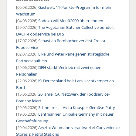
[06.08.2026]
Gastwelt: 11-Punkte-Programm für mehr
Wachstum
[04.08.2026]
Sodexo will Menü2000 übernehmen
[29.07.2026]
The Vegetarian Butcher Collective bündelt
DACH-Foodservice bei DFS
[17.07.2026]
Sebastian Bernbacher verlässt Frosta
Foodservice
[02.07.2026]
Like und Peter Pane gehen strategische
Partnerschaft ein
[29.06.2026]
DEH stärkt Vertrieb mit zwei neuen
Personalien
[22.06.2026]
iSi Deutschland holt Lars Hachtkemper an
Bord
[15.06.2026]
20 Jahre ICA: Netzwerk der Foodservice-
Branche feiert
[29.05.2026]
Schne-frost | Avita Knusper-Gemüse-Patty
[19.05.2026]
Lantmännen Unibake Germany mit neuer
Geschäftsführung
[29.04.2026]
Aryzta: Wehmann verantwortet Convenience
Stores & Petrol Stations