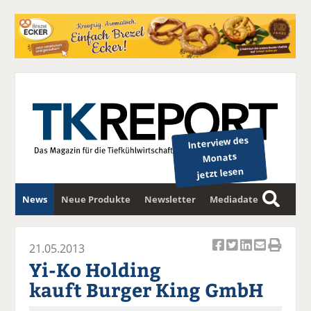
Interview des
Monats
jetzt lesen
News
Neue Produkte
Newsletter
Mediadaten
S
u
c
21.05.2013
Ar
Ar
Ar
Ar
Ar
h
Yi-Ko Holding
ti
ti
ti
ti
ti
e
kauft Burger King GmbH
k
k
k
k
k
el
el
el
el
el