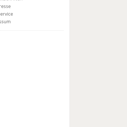
resse
ervice
ssum