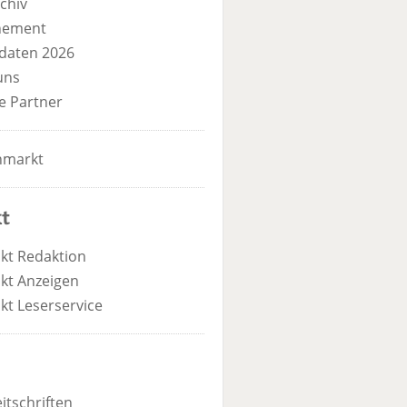
chiv
nement
daten 2026
uns
e Partner
nmarkt
t
kt Redaktion
kt Anzeigen
kt Leserservice
itschriften