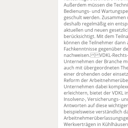
Außerdem müssen die Technik
Bedienungs- und Wartungspe
geschult werden. Zusammen m
deshalb regelmäßig ein entsp
aktuellen und neuen gesetzli
berücksichtigt. Mit dem Teil
können die Teilnehmer dann al
Fachkenntnisse gegenüber d
nachweisen. VDKL-Rechts-For
Unternehmen der Branche mü
auch mit übergeordneten Them
einer drohenden oder einsetz
Reform der Arbeitnehmerüberl
Unternehmen dabei komplexe
erleichtern, bietet der VDKL
Insolvenz-, Versicherungs- u
Antworten auf diese wichtige
beispielsweise verständlich 
Arbeitnehmerüberlassungsges
Werkverträgen in Kühlhäuse