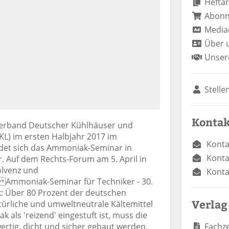
Heftar
Abon
Media
Über 
Unser
Stelle
Kontak
Verband Deutscher Kühlhäuser und
L) im ersten Halbjahr 2017 im
Konta
ndet sich das Ammoniak-Seminar in
Konta
. Auf dem Rechts-Forum am 5. April in
olvenz und
Konta
mmoniak-Seminar für Techniker - 30.
: Über 80 Prozent der deutschen
Verlag
türliche und umweltneutrale Kältemittel
als 'reizend' eingestuft ist, muss die
Fachze
rtig, dicht und sicher gebaut werden.