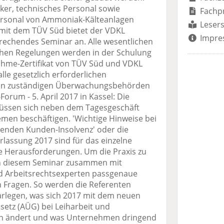
er, technisches Personal sowie
Fachp
rsonal von Ammoniak-Kälteanlagen
Lesers
it dem TÜV Süd bietet der VDKL
Impre
rechendes Seminar an. Alle wesentlichen
chen Regelungen werden in der Schulung
nahme-Zertifikat von TÜV Süd und VDKL
le gesetzlich erforderlichen
en zuständigen Überwachungsbehörden
um - 5. April 2017 in Kassel: Die
ssen sich neben dem Tagesgeschäft
en beschäftigen. 'Wichtige Hinweise bei
enden Kunden-Insolvenz' oder die
assung 2017 sind für das einzelne
 Herausforderungen. Um die Praxis zu
 in diesem Seminar zusammen mit
nd Arbeitsrechtsexperten passgenaue
n Fragen. So werden die Referenten
darlegen, was sich 2017 mit dem neuen
etz (AÜG) bei Leiharbeit und
rn ändert und was Unternehmen dringend