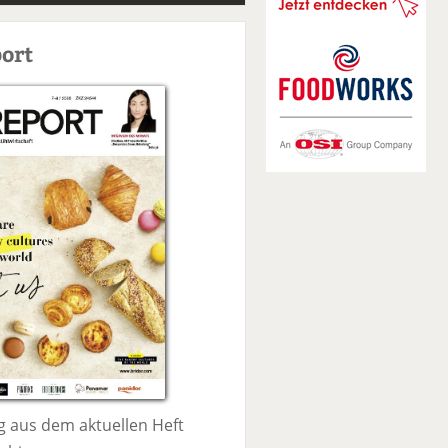
S
u
ort
c
h
e
 aus dem aktuellen Heft