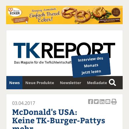
Interview des
Monats
jetzt lesen
News
Neue Produkte
Newsletter
Mediadaten
S
u
c
03.04.2017
Ar
Ar
Ar
Ar
Ar
h
McDonald's USA:
ti
ti
ti
ti
ti
e
Keine TK-Burger-Pattys
k
k
k
k
k
mehr
el
el
el
el
el