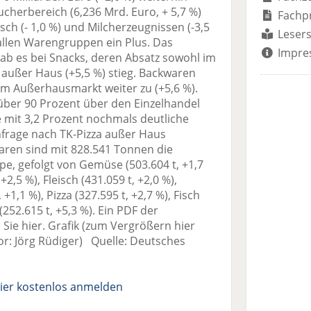
cherbereich (6,236 Mrd. Euro, + 5,7 %)
Fachp
h (- 1,0 %) und Milcherzeugnissen (-3,5
Lesers
n allen Warengruppen ein Plus. Das
Impre
gab es bei Snacks, deren Absatz sowohl im
h außer Haus (+5,5 %) stieg. Backwaren
im Außerhausmarkt weiter zu (+5,6 %).
u über 90 Prozent über den Einzelhandel
e mit 3,2 Prozent nochmals deutliche
frage nach TK-Pizza außer Haus
ren sind mit 828.541 Tonnen die
e, gefolgt von Gemüse (503.604 t, +1,7
+2,5 %), Fleisch (431.059 t, +2,0 %),
+1,1 %), Pizza (327.595 t, +2,7 %), Fisch
(252.615 t, +5,3 %). Ein PDF der
n Sie hier. Grafik (zum Vergrößern hier
utor: Jörg Rüdiger) Quelle: Deutsches
ier kostenlos anmelden