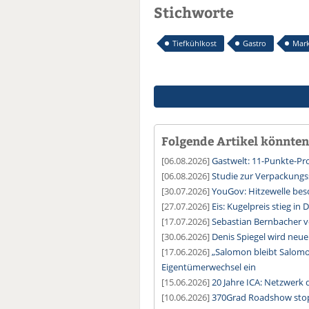
Stichworte
Tiefkühlkost
Gastro
Mark
Folgende Artikel könnten 
[06.08.2026]
Gastwelt: 11-Punkte-
[06.08.2026]
Studie zur Verpackung
[30.07.2026]
YouGov: Hitzewelle besc
[27.07.2026]
Eis: Kugelpreis stieg in
[17.07.2026]
Sebastian Bernbacher v
[30.06.2026]
Denis Spiegel wird ne
[17.06.2026]
„Salomon bleibt Salomo
Eigentümerwechsel ein
[15.06.2026]
20 Jahre ICA: Netzwerk 
[10.06.2026]
370Grad Roadshow sto