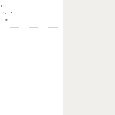
resse
ervice
ssum