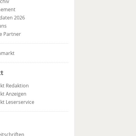
chiv
nement
daten 2026
uns
e Partner
nmarkt
t
kt Redaktion
kt Anzeigen
kt Leserservice
itschriften