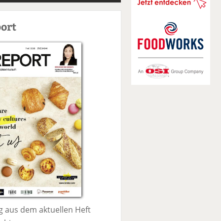
S
u
ort
c
h
e
 aus dem aktuellen Heft