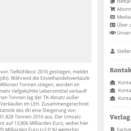
Heftar
Abon
Media
Über 
Unser
Stelle
Kontak
 von Tiefkühlkost 2016 gestiegen, meldet
 (dti). Während die Einzelhandelsverkäufe
Konta
Millionen Tonnen stiegen, wurden im
Konta
ehr tiefgekühlte Lebensmittel verkauft
ionen Tonnen lag der TK-Absatz außer
Konta
n Verkäufen im LEH. Zusammengerechnet
tatistik des dti eine Steigerung von
Verlag
.631.828 Tonnen 2016 aus. Der Umsatz
ent auf 13,806 Milliarden Euro, wobei hier
Fachze
0 Milliarden Euro (+2,0 %) weiterhin