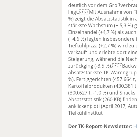
deutlich vor dem Großverbrau
liegt. Mit Ausnahme von Fisc
%) zeigt die Absatzstatistik i
stärkste Wachstum (+ 5,3 %) 
Einzelhandel (+4,7 %) als auc
(+4,6 %) legten insbesondere 
Tiefkühlpizza (+2,7 %) wird z
verkauft und erlebte dort ein
Steigerung, während die Nach
zurückging (-3,5 %). Backwa
absatzstärkste TK-Warengrupp
%), Fertiggerichten (457.664 t, 
Kartoffelprodukten (430.381 t, 
(300.627 t, -1,0 %) und Snacks 
Absatzstatistik (260 KB) finde
anklicken): dti (April 2017, A
Tiefkühlinstitut
Der TK-Report-Newsletter:
H