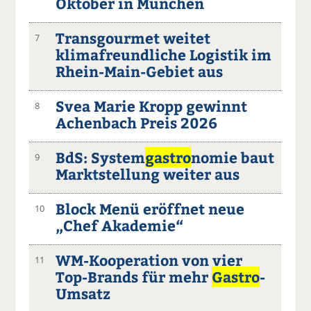
Oktober in München
Transgourmet weitet
7
klimafreundliche Logistik im
Rhein-Main-Gebiet aus
Svea Marie Kropp gewinnt
8
Achenbach Preis 2026
BdS: System
gastro
nomie baut
9
Marktstellung weiter aus
Block Menü eröffnet neue
10
„Chef Akademie“
WM-Kooperation von vier
11
Top-Brands für mehr
Gastro
-
Umsatz