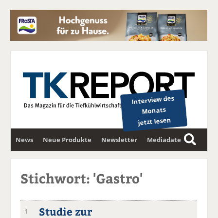
Interview des
Monats
jetzt lesen
News
Neue Produkte
Newsletter
Mediadaten
S
u
c
Stichwort: 'Gastro'
h
e
Studie zur
1