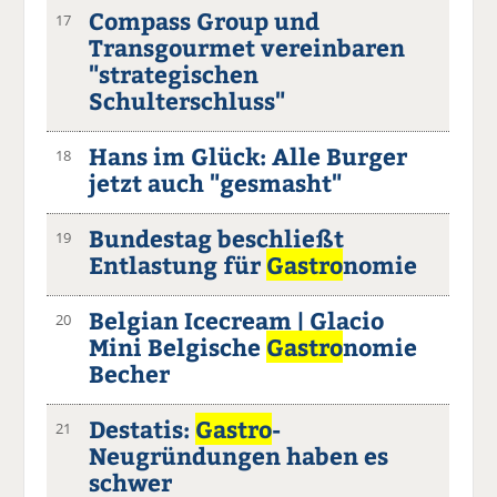
Compass Group und
17
Transgourmet vereinbaren
"strategischen
Schulterschluss"
Hans im Glück: Alle Burger
18
jetzt auch "gesmasht"
Bundestag beschließt
19
Entlastung für
Gastro
nomie
Belgian Icecream | Glacio
20
Mini Belgische
Gastro
nomie
Becher
Destatis:
Gastro
-
21
Neugründungen haben es
schwer