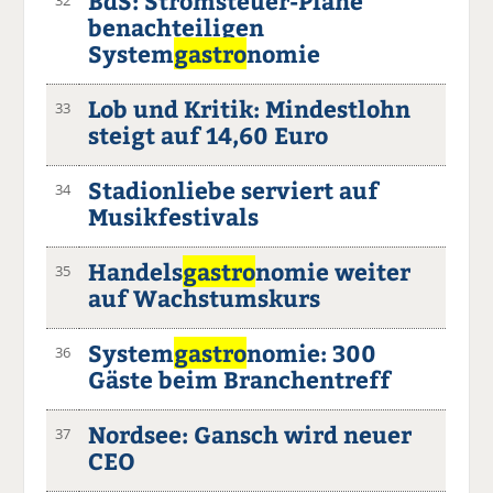
BdS: Stromsteuer-Pläne
benachteiligen
System
gastro
nomie
Lob und Kritik: Mindestlohn
33
steigt auf 14,60 Euro
Stadionliebe serviert auf
34
Musikfestivals
Handels
gastro
nomie weiter
35
auf Wachstumskurs
System
gastro
nomie: 300
36
Gäste beim Branchentreff
Nordsee: Gansch wird neuer
37
CEO