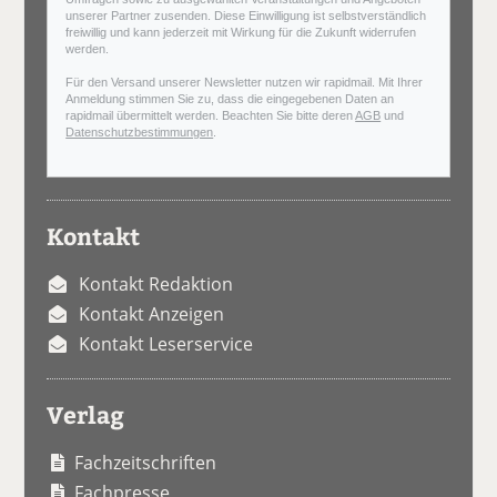
unserer Partner zusenden. Diese Einwilligung ist selbstverständlich
freiwillig und kann jederzeit mit Wirkung für die Zukunft widerrufen
werden.
Für den Versand unserer Newsletter nutzen wir rapidmail. Mit Ihrer
Anmeldung stimmen Sie zu, dass die eingegebenen Daten an
rapidmail übermittelt werden. Beachten Sie bitte deren
AGB
und
Datenschutzbestimmungen
.
Kontakt
Kontakt Redaktion
Kontakt Anzeigen
Kontakt Leserservice
Verlag
Fachzeitschriften
Fachpresse