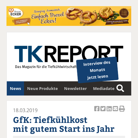
Interview des
Monats
jetzt lesen
News
Neue Produkte
Newsletter
Mediadaten
S
u
c
18.03.2019
Ar
Ar
Ar
Ar
Ar
h
GfK: Tiefkühlkost
ti
ti
ti
ti
ti
e
mit gutem Start ins Jahr
k
k
k
k
k
el
el
el
el
el