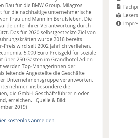
n Bau für die BMW Group. Milagros
Fachp
rt für die nachhaltige unternehmerische
Lesers
 von Frau und Mann im Berufsleben. Die
Impre
wurde unter ihrer Verantwortung durch
ützt. Das für 2020 selbstgesteckte Ziel von
 Führungskräften wurde 2018 bereits
eis wird seit 2002 jährlich verliehen.
economia, 5.000 Euro Preisgeld für soziale
it über 250 Gästen im Grandhotel Adlon
igt werden Top-Managerinnen der
ls leitende Angestellte die Geschäfte
ner Unternehmensgruppe verantworten.
erunternehmen insbesondere die
auen, die GmbH-Geschäftsführerin oder
nd, erreichen. Quelle & Bild:
mber 2019)
ier kostenlos anmelden