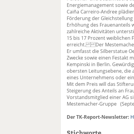
Energiemanagement sowie de
Caiña Carreiro-Andree plädie
Förderung der Gleichstellung
Erhöhung des Frauenanteils 
zahlreiche Aktivitäten unterst
15 bis 17 Prozent weiblichen
erreicht. Der Mestemacher-Pr
Er umfasst die Silberstatue O
Zwecke sowie einen Festakt m
Kempinski in Berlin. Gewürd
obersten Leitungsebene, die a
eines Unternehmens oder ei
Mit dem Preis will das Stift
Steigerung des Anteils an Fr
Vorstandsmitglied einer AG si
Mestemacher-Gruppe (Septe
Der TK-Report-Newsletter:
H
Stichworte