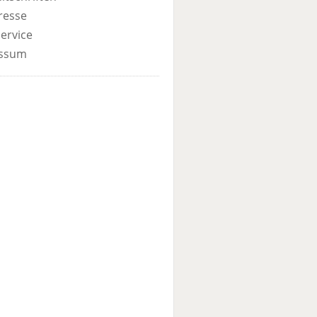
resse
ervice
ssum