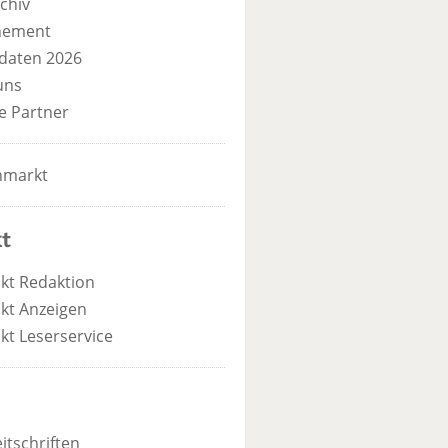
chiv
nement
daten 2026
uns
e Partner
nmarkt
t
kt Redaktion
kt Anzeigen
kt Leserservice
itschriften