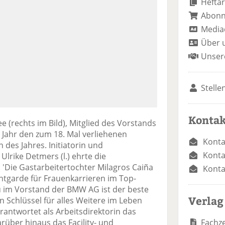
Heftar
Abon
Media
Über 
Unser
Stelle
Kontak
e (rechts im Bild), Mitglied des Vorstands
 Jahr den zum 18. Mal verliehenen
Konta
des Jahres. Initiatorin und
Konta
Ulrike Detmers (l.) ehrte die
 'Die Gastarbeitertochter Milagros Caiña
Konta
ntgarde für Frauenkarrieren im Top-
 im Vorstand der BMW AG ist der beste
Verlag
n Schlüssel für alles Weitere im Leben
antwortet als Arbeitsdirektorin das
Fachze
rüber hinaus das Facility- und