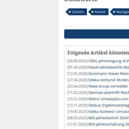
Carreiro
Andree
Manager
Folgende Artikel könnten 
[30.06.2026]
VDKL-Jahrestagung: Kühl
[01.06.2026]
Neuer Jahresbericht de
[12.05.2026]
Dussmann: Neuer Reko
[27.04.2026]
Edeka-Verbund: Modera
[23.04.2026]
Rewe Group vermeldet 
[11.02.2026]
Dennree übertrifft Wa
[15.01.2026]
Metro: Umsatzplus von 3
[13.11.2025]
Globus: Ergebnisanstieg
[19.05.2025]
Edeka Südwest: Umsatzp
[08.05.2025]
BdS-Jahresbericht 2024/
[17.01.2025]
BVE-Jahresschätzung 20