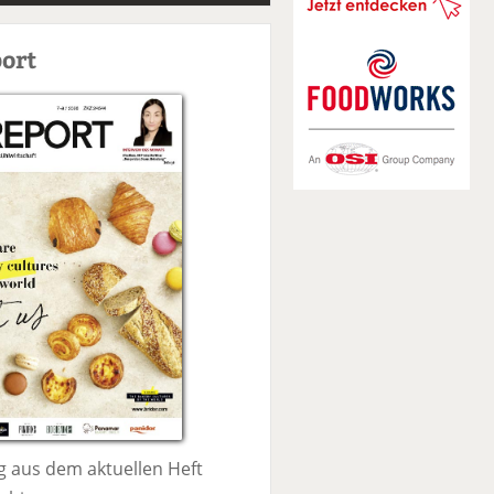
S
u
ort
c
h
e
 aus dem aktuellen Heft