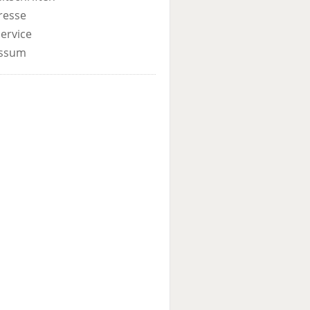
resse
ervice
ssum