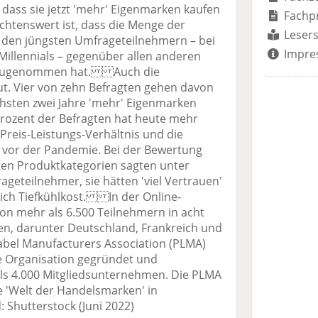
dass sie jetzt 'mehr' Eigenmarken kaufen
Fachp
tenswert ist, dass die Menge der
Lesers
den jüngsten Umfrageteilnehmern – bei
Impre
illennials – gegenüber allen anderen
n zugenommen hat. Auch die
t. Vier von zehn Befragten gehen davon
chsten zwei Jahre 'mehr' Eigenmarken
Prozent der Befragten hat heute mehr
 Preis-Leistungs-Verhältnis und die
 vor der Pandemie. Bei der Bewertung
en Produktkategorien sagten unter
geteilnehmer, sie hätten 'viel Vertrauen'
ich Tiefkühlkost. In der Online-
n mehr als 6.500 Teilnehmern in acht
n, darunter Deutschland, Frankreich und
Label Manufacturers Association (PLMA)
e Organisation gegründet und
als 4.000 Mitgliedsunternehmen. Die PLMA
se 'Welt der Handelsmarken' in
 Shutterstock (Juni 2022)