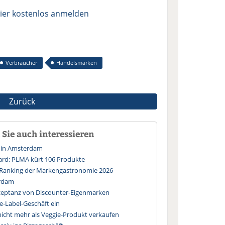
ier kostenlos anmelden
Verbraucher
Handelsmarken
Zurück
Sie auch interessieren
d in Amsterdam
ward: PLMA kürt 106 Produkte
 Ranking der Markengastronomie 2026
rdam
zeptanz von Discounter-Eigenmarken
te-Label-Geschäft ein
nicht mehr als Veggie-Produkt verkaufen