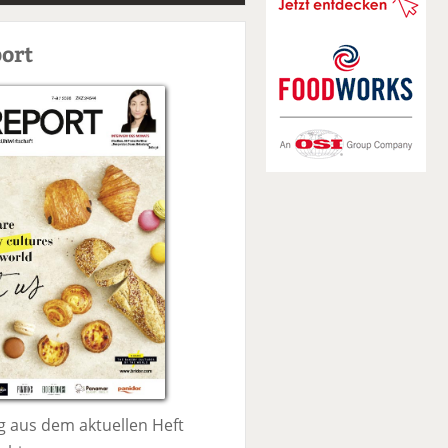
S
u
ort
c
h
e
 aus dem aktuellen Heft