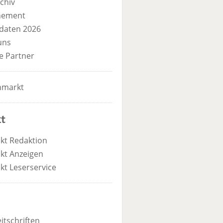
chiv
nement
daten 2026
uns
e Partner
nmarkt
t
kt Redaktion
kt Anzeigen
kt Leserservice
itschriften