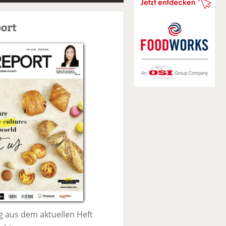
S
u
ort
c
h
e
 aus dem aktuellen Heft