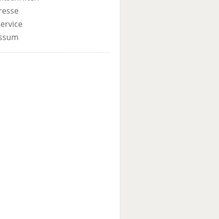
resse
ervice
ssum