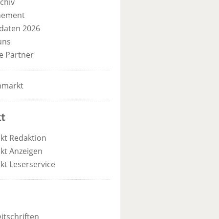
chiv
nement
daten 2026
uns
e Partner
nmarkt
t
kt Redaktion
kt Anzeigen
kt Leserservice
itschriften