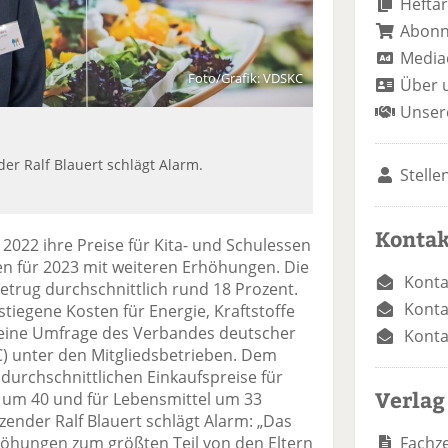
Heftar
Abon
Media
Foto/Grafik: VDSKC
Über 
Unser
er Ralf Blauert schlägt Alarm.
Stelle
Kontak
2022 ihre Preise für Kita- und Schulessen
n für 2023 mit weiteren Erhöhungen. Die
Konta
etrug durchschnittlich rund 18 Prozent.
Konta
stiegene Kosten für Energie, Kraftstoffe
 eine Umfrage des Verbandes deutscher
Konta
C) unter den Mitgliedsbetrieben. Dem
durchschnittlichen Einkaufspreise für
Verlag
e um 40 und für Lebensmittel um 33
ender Ralf Blauert schlägt Alarm: „Das
Fachze
rhöhungen zum größten Teil von den Eltern