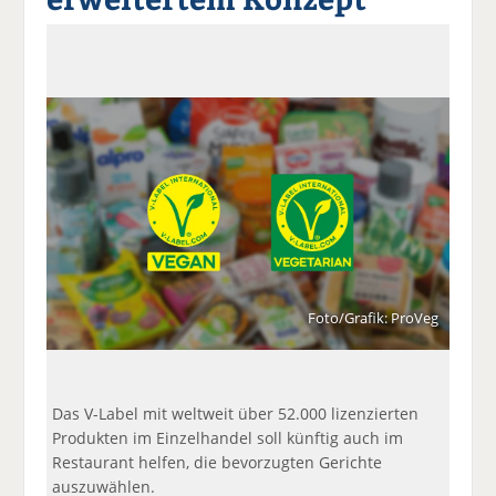
a
t
a
p
D
uf
wi
uf
er
ru
F
tt
Li
E
ck
ac
er
n
m
e
e
n
k
ai
n
b
e
l
o
di
v
o
n
er
k
te
se
te
il
n
il
e
d
e
n
e
n
n
Foto/Grafik: ProVeg
Das V-Label mit weltweit über 52.000 lizenzierten
Produkten im Einzelhandel soll künftig auch im
Restaurant helfen, die bevorzugten Gerichte
auszuwählen.