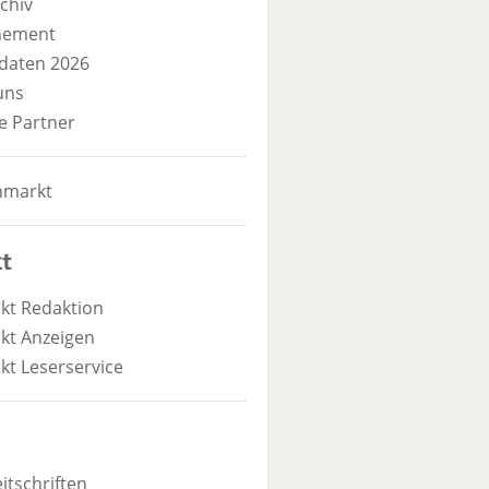
chiv
nement
daten 2026
uns
e Partner
nmarkt
t
kt Redaktion
kt Anzeigen
kt Leserservice
itschriften