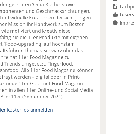
 der gelernten 'Oma-Küche' sowie
Fachp
omponenten und Geschmacksrichtungen.
Lesers
 individuelle Kreationen der acht jungen
Impre
amer Mission ihr Handwerk zum Besten
wie motiviert und kreativ diese
fältig sie die 11er Produkte mit eigenen
ist 'Food-upgrading' auf höchstem
chäftsführer Thomas Schwarz über das
hre hat 11er Food Magazine zu
d Trends umgesetzt: Fingerfood,
ganfood. Alle 11er Food Magazine können
efragt werden – digital oder in Print-
 Das neue 11er Gourmet Food Magazin
 in allen 11er Online- und Social Media
 Bild: 11er (September 2021)
ier kostenlos anmelden