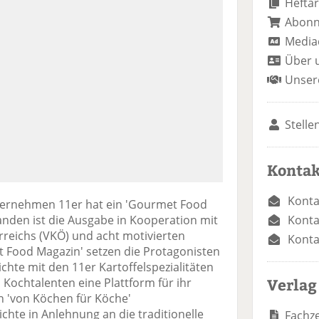
Heftar
Abon
Media
Über 
Unser
Stelle
Kontak
Konta
ternehmen 11er hat ein 'Gourmet Food
Konta
tanden ist die Ausgabe in Kooperation mit
reichs (VKÖ) und acht motivierten
Konta
 Food Magazin' setzen die Protagonisten
chte mit den 11er Kartoffelspezialitäten
Verlag
 Kochtalenten eine Plattform für ihr
n 'von Köchen für Köche'
te in Anlehnung an die traditionelle
Fachze