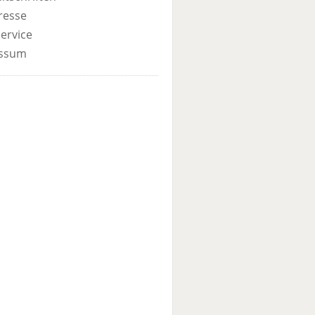
resse
ervice
ssum