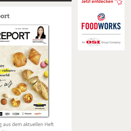
S
u
ort
c
h
e
 aus dem aktuellen Heft