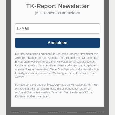
TK-Report Newsletter
jetzt kostenlos anmelden
Anmelden
Mit Ihrer Anmeldung erhalten Sie kostenlos unseren Newsletter mit
aktuellen Nachrichten der Branche. Außerdem dürfen wir Ihnen per
E-Mail auch weitere interessante Hinweise zu Verlagsangeboten,
Umfragen sowie zu ausgewählten Veranstaltungen und Angeboten
unserer Partner zusenden. Diese Einwilligung ist selbstverständlich
freiwillig und kann jederzeit mit Wirkung für die Zukunft widerrufen
werden.
Für den Versand unserer Newsletter nutzen wir rapidmail. Mit Ihrer
Anmeldung stimmen Sie zu, dass die eingegebenen Daten an
rapidmail übermittelt werden. Beachten Sie bitte deren
AGB
und
Datenschutzbestimmungen
.