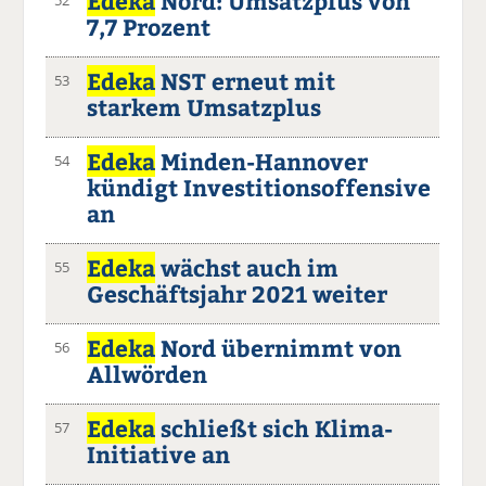
Edeka
Nord: Umsatzplus von
7,7 Prozent
Edeka
NST erneut mit
53
starkem Umsatzplus
Edeka
Minden-Hannover
54
kündigt Investitionsoffensive
an
Edeka
wächst auch im
55
Geschäftsjahr 2021 weiter
Edeka
Nord übernimmt von
56
Allwörden
Edeka
schließt sich Klima-
57
Initiative an