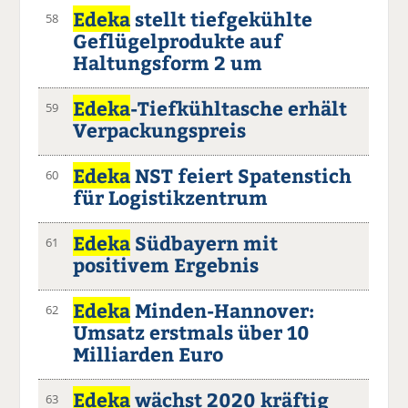
Edeka
stellt tiefgekühlte
58
Geflügelprodukte auf
Haltungsform 2 um
Edeka
-Tiefkühltasche erhält
59
Verpackungspreis
Edeka
NST feiert Spatenstich
60
für Logistikzentrum
Edeka
Südbayern mit
61
positivem Ergebnis
Edeka
Minden-Hannover:
62
Umsatz erstmals über 10
Milliarden Euro
Edeka
wächst 2020 kräftig
63