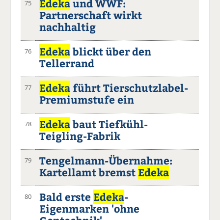
Edeka
und WWF:
75
Partnerschaft wirkt
nachhaltig
Edeka
blickt über den
76
Tellerrand
Edeka
führt Tierschutzlabel-
77
Premiumstufe ein
Edeka
baut Tiefkühl-
78
Teigling-Fabrik
Tengelmann-Übernahme:
79
Kartellamt bremst
Edeka
Bald erste
Edeka
-
80
Eigenmarken 'ohne