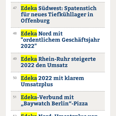
Edeka
Südwest: Spatenstich
47
für neues Tiefkühllager in
Offenburg
Edeka
Nord mit
48
"ordentlichem Geschäftsjahr
2022"
Edeka
Rhein-Ruhr steigerte
49
2022 den Umsatz
Edeka
2022 mit klarem
50
Umsatzplus
Edeka
-Verbund mit
51
„Baywatch Berlin“-Pizza
52