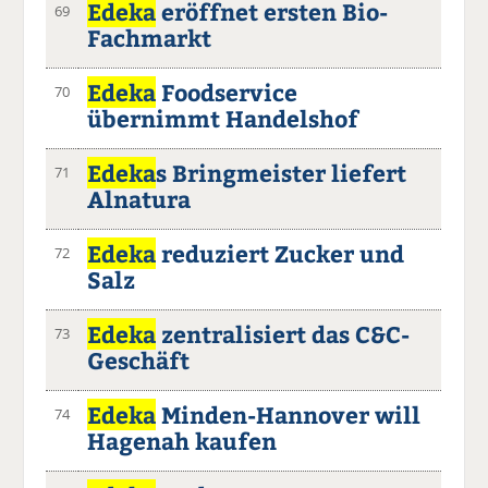
Edeka
eröffnet ersten Bio-
69
Fachmarkt
Edeka
Foodservice
70
übernimmt Handelshof
Edeka
s Bringmeister liefert
71
Alnatura
Edeka
reduziert Zucker und
72
Salz
Edeka
zentralisiert das C&C-
73
Geschäft
Edeka
Minden-Hannover will
74
Hagenah kaufen