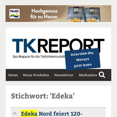
Interview des
Monats
jetzt lesen
News
Neue Produkte
Newsletter
Mediadaten
S
u
c
Stichwort: 'Edeka'
h
e
Edeka
Nord feiert 120-
41