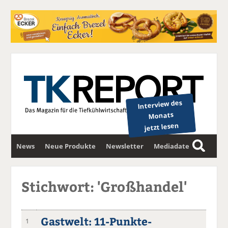
Interview des
Monats
jetzt lesen
News
Neue Produkte
Newsletter
Mediadaten
S
u
c
Stichwort: 'Großhandel'
h
e
Gastwelt: 11-Punkte-
1