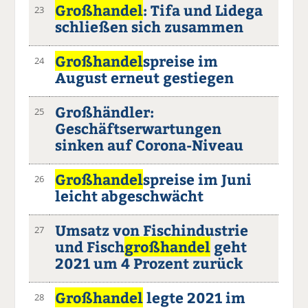
Großhandel
: Tifa und Lidega
23
schließen sich zusammen
Großhandel
spreise im
24
August erneut gestiegen
Großhändler:
25
Geschäftserwartungen
sinken auf Corona-Niveau
Großhandel
spreise im Juni
26
leicht abgeschwächt
Umsatz von Fischindustrie
27
und Fisch
großhandel
geht
2021 um 4 Prozent zurück
Großhandel
legte 2021 im
28