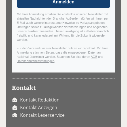
Anmelden
Mit Ihrer Anmeldung erhalten Sie kostenlos unseren Newsletter mit
aktuellen Nachrichten der Branche. Außerdem dürfen wir Ihnen per
E-Mail auch weitere interessante Hinweise zu Verlagsangeboten,
Umfragen sowie zu ausgewählten Veranstaltungen und Angeboten
unserer Partner zusenden. Diese Einwilligung ist selbstverständlich
freiwillig und kann jederzeit mit Wirkung für die Zukunft widerrufen
werden.
Für den Versand unserer Newsletter nutzen wir rapidmail. Mit Ihrer
Anmeldung stimmen Sie zu, dass die eingegebenen Daten an
rapidmail übermittelt werden. Beachten Sie bitte deren
AGB
und
Datenschutzbestimmungen
.
Kontakt
Kontakt Redaktion
Kontakt Anzeigen
Kontakt Leserservice